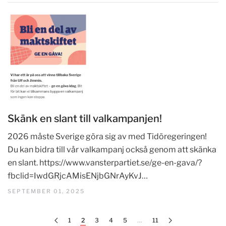
Skänk en slant till valkampanjen!
2026 måste Sverige göra sig av med Tidöregeringen!
Du kan bidra till vår valkampanj också genom att skänka
en slant. https://www.vansterpartiet.se/ge-en-gava/?
fbclid=IwdGRjcAMisENjbGNrAyKvJ…
SEPTEMBER 01, 2025
1
2
3
4
5
…
11