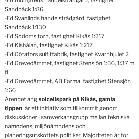
-Fd Blomgrens handelsträdgård, fastighet
Sandbäck 1:86
-Fd Svanlinds handelsträdgård, fastighet
Sandbäck 1:130
-Fd Sodoms torn, fastighet Kikås 1:217
-Fd Kishålan, fastighet Kikås 1:217
-Fd Götafors sulfitfabrik, fastighet Kvarnhjulet 2
-Fd Grevedämmet, fastighet Stensjön 1:36, 1:37 m
fl
-Fd Grevedämmet, AB Forma, fastighet Stensjön
1:66
Ärendet ang
solcellspark på Kikås, gamla
tippen
, är ett initiativ som tillkommit genom
diskussioner i samverkansgrupp mellan tekniska
nämndens, miljönämndens och
planeringsutskottets politiker. Majoriteten är för